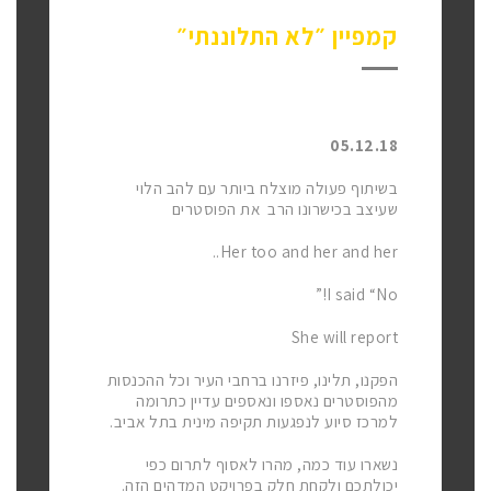
קמפיין ״לא התלוננתי״
05.12.18
בשיתוף פעולה מוצלח ביותר עם להב הלוי
שעיצב בכישרונו הרב את הפוסטרים
Her too and her and her..
I said “No!”
She will report
הפקנו, תלינו, פיזרנו ברחבי העיר וכל ההכנסות
מהפוסטרים נאספו ונאספים עדיין כתרומה
למרכז סיוע לנפגעות תקיפה מינית בתל אביב.
נשארו עוד כמה, מהרו לאסוף לתרום כפי
יכולתכם ולקחת חלק בפרויקט המדהים הזה.