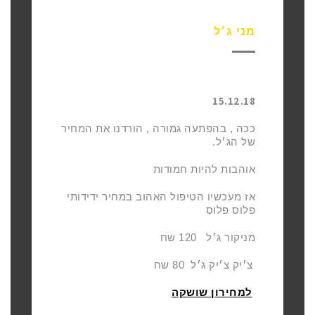
מני ג׳ל
15.12.18
ככה , בהפתעה גמורה , הורדנו את המחיר
של הג׳ל.
אוהבות להיות חמודות
אז מעכשיו הטיפול האהוב במחיר ידידותי
פלוס פלוס
מניקור ג׳ל 120 שח
צ׳יק צ׳יק ג׳ל 80 שח
למחירון שושקה