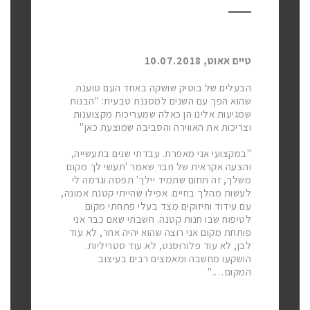
טיים אאוט, 10.07.2018
הבעלים של בוטיק שושקה באחד העם טוענת
שהוא הפך עם השנים למסננת טבעית: "הבנות
שמגיעות אלינו הן כאלה שמעריכות מקצוענות
וצריכות את האווירה והסביבה שמוצעת כאן"
"במקצועי אני מאפרת. עבדתי שנים בתעשייה,
והצעה אקראית של חבר שאמר 'תעשי לך מקום
משלך, זה תחום שתמיד יילך' תפסה וגרמה לי
לעשות מהלך בחיים. אפילו שהייתי קטנת אמונה,
עם עידוד וחיזוקים מצד בעלי פתחתי מקום
לטיפוח שבו חנות קטנה. חשבתי שאם כבר אני
פותחת מקום אני רוצה שהוא יהיה אחר, לא עוד
לבן, לא עוד פלורוסנט, לא עוד סטריליות.
הושקעו מחשבה ומאמצים רבים בעיצוב
המקום…."